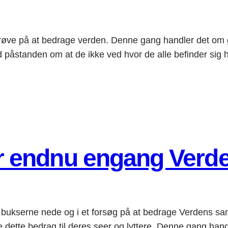
øve på at bedrage verden. Denne gang handler det om gids
d påstanden om at de ikke ved hvor de alle befinder sig
 endnu engang Verde
bukserne nede og i et forsøg på at bedrage Verdens sa
e dette bedrag til deres seer og lyttere. Denne gang hand