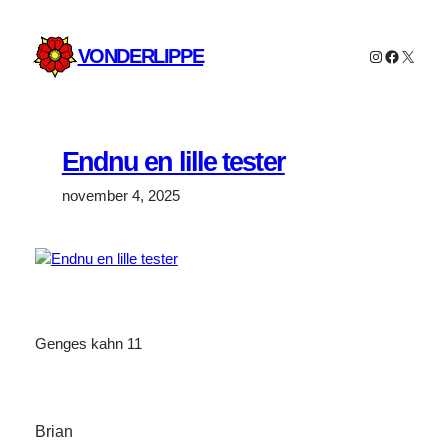
Spring
til
VONDERLIPPE
Instagram
Faceboo
X
indhold
Endnu en lille tester
november 4, 2025
Genges kahn 11
Brian