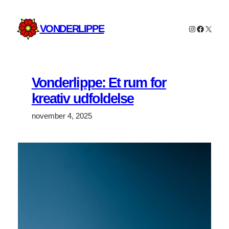
Spring
til
VONDERLIPPE
Instagram
Faceboo
X
indhold
Vonderlippe: Et rum for
kreativ udfoldelse
november 4, 2025